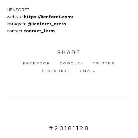
LIENFORET
website:
https://lienforet.com/
instagram:
@lienforet_dress
contact:
contact_form
SHARE
FACEBOOK
GOOGLE+
TWITTER
PINTEREST
EMAIL
#20181128