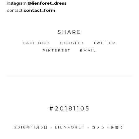
instagram:
@lienforet_dress
contact:
contact_form
SHARE
FACEBOOK
GOOGLE+
TWITTER
PINTEREST
EMAIL
#20181105
2018年11月5日
•
LIENFORET
•
コメントを書く