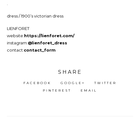
.
dress / 1900’s victorian dress
LIENFORET
website:
https://lienforet.com/
instagram:
@lienforet_dress
contact:
contact_form
SHARE
FACEBOOK
GOOGLE+
TWITTER
PINTEREST
EMAIL