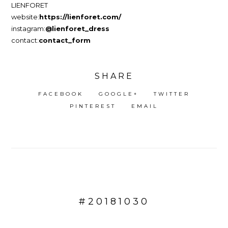
LIENFORET
website:
https://lienforet.com/
instagram:
@lienforet_dress
contact:
contact_form
SHARE
FACEBOOK
GOOGLE+
TWITTER
PINTEREST
EMAIL
#20181030