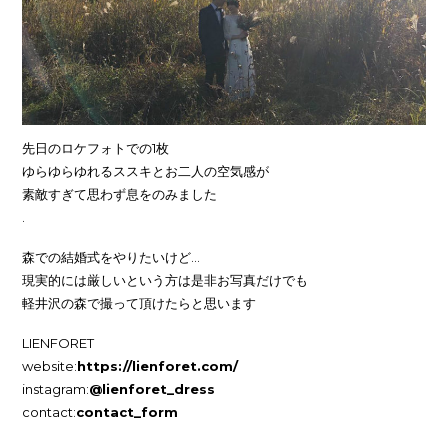
先日のロケフォトでの1枚
ゆらゆらゆれるススキとお二人の空気感が
素敵すぎて思わず息をのみました
.
森での結婚式をやりたいけど…
現実的には厳しいという方は是非お写真だけでも
軽井沢の森で撮って頂けたらと思います
LIENFORET
website:
https://lienforet.com/
instagram:
@lienforet_dress
contact:
contact_form